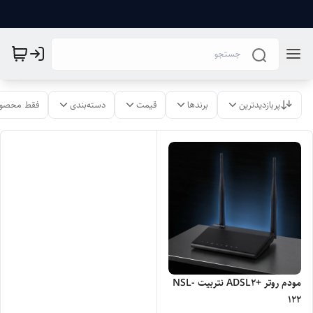
پربازدیدترین
برندها
قیمت
دسته‌بندی
فقط محصول
مودم روتر +ADSL2 نتربیت NSL-
122