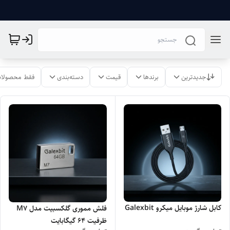
جدیدترین
برندها
قیمت
دسته‌بندی
فقط محصولات
کابل شارژ موبایل میکرو Galexbit
فلش مموری گلکسبیت مدل M7
ظرفیت 64 گیگابایت