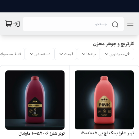
کارتریج و جوهر مخزن
جدیدترین
برندها
قیمت
دسته‌بندی
فقط محصولات
تونر شارژ پینک اچ پی 1200/1005
تونر شارژ 1005/1006 مارشال