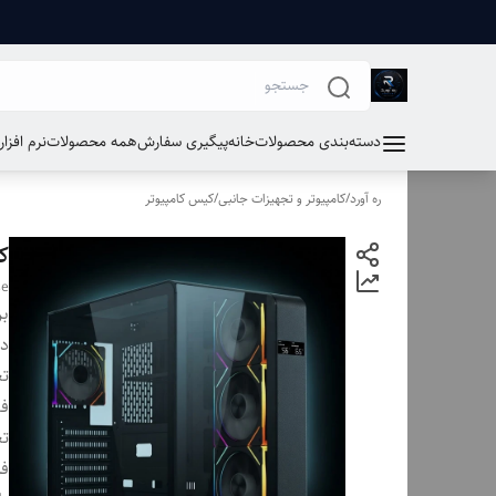
دسته‌بندی محصولات
خانه
پیگیری سفارش
همه محصولات
نرم افزا
ره آورد
/
کامپیوتر و تجهیزات جانبی
/
کیس کامپیوتر
کی
se
بر
دس
تع
فض
تع
ف