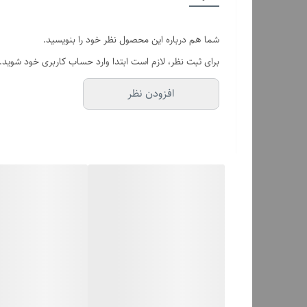
ابعاد
شما هم درباره این محصول نظر خود را بنویسید.
ارتفاع خنک کننده پردازنده
برای ثبت نظر، لازم است ابتدا وارد حساب کاربری خود شوید.
جنس قسمت داخلی
افزودن نظر
سازگاری با مادربرد
خروجی هدفون
تعداد پورت USB
محل نصب پاور
frontpanel-audio
سینی درایو 3.5 اینچی