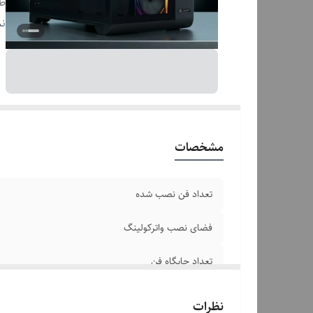
طو
اب
نم
ار
ج
سا
خ
تع
مح
مشخصات
o
سین
تعداد فن نصب شده
ج
فضای نصب واترکولینگ
تعداد جایگاه‌ فن
طول کارت گرافیگ
نظرات