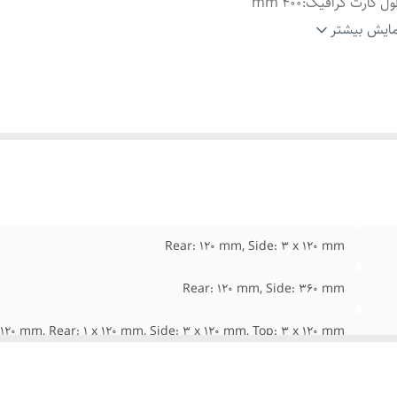
ل کارت گرافیگ
:
400 mm
عاد
:
415 × 280 × 435 سانتیمتر
ایش بیشتر
تفاع خنک کننده پردازنده
:
160 mm
نس قسمت داخلی
:
SPCC 0.6mm
زگاری با مادربرد
:
ATX, ITX, M-ATX
روجی هدفون
:
دارد
داد پورت USB
:
1 x USB 3.0, 2 x USB 2.0
ل نصب پاور
:
پایین
1 x HD Audio & Mic
:
frontpanel-audi
ی درایو 3.5 اینچی
:
2
Rear: 120 mm, Side: 3 x 120 mm
نس بدنه
:
استیل (SPCC 0.6mm) + پلاستیک + شیشه حرارت دیده
Rear: 120 mm, Side: 360 mm
120 mm, Rear: 1 x 120 mm, Side: 3 x 120 mm, Top: 3 x 120 mm
400 mm