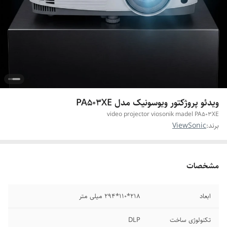
ویدئو پروژکتور ویوسونیک مدل PA503XE
video projector viosonik madel PA503XE
برند:
ViewSonic
مشخصات
ابعاد
218*110*294 میلی متر
تکنولوژی ساخت
DLP