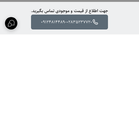
جهت اطلاع از قیمت و موجودی تماس بگیرید.
09124814489-02835237720
برگشت به بالا
ارسال ویژه
پشتیبانی ۲۴ ساعته