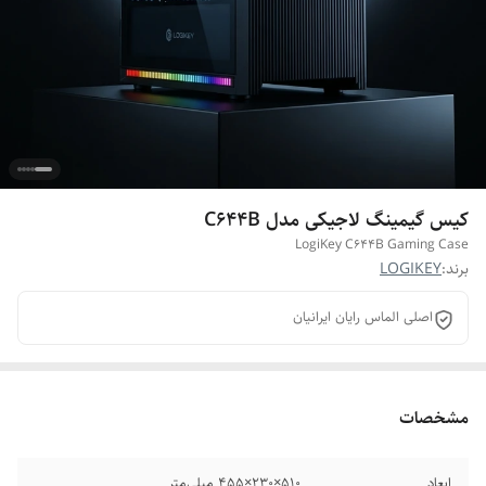
کیس گیمینگ لاجیکی مدل C644B
LogiKey C644B Gaming Case
برند:
LOGIKEY
اصلی الماس رایان ایرانیان
مشخصات
ابعاد
510×230×455 میلی‌متر