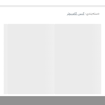
حداکثر ارتفاع
185میلی متر
خنک‌کننده پردازنده
دسته‌بندی
:
کیس کامپیوتر
توضیحات کولر‌ مایع
قابلیت نصب کولر مایع با ابعاد 140 یا 120
در پنل پشت
میلی‌متر
حداکثر طول کارت
410میلی متر
گرافیک
تعداد فن های قابل
9عدد
نصب در کیس
تعداد فن های نصب
4عدد
شده در کیس
حداکثر طول منبع
200میلی متر
تغذیه
تعداد فن نصب شده
3عدد