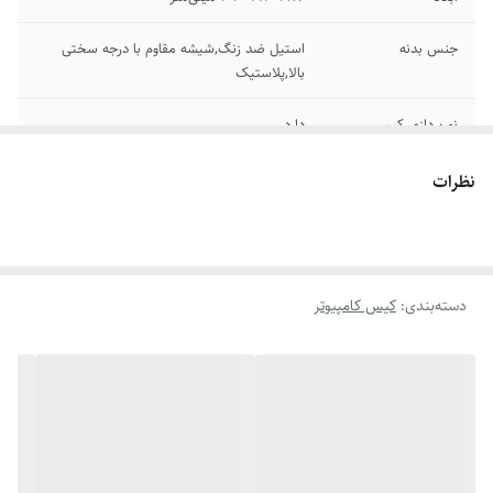
جنس بدنه
استیل ضد زنگ,شیشه مقاوم با درجه سختی
بالا,پلاستیک
نورپردازی کیس
دارد
شکاف توسعه
7عدد
نظرات
جایگاه درایو 3.5 اینچ
2عدد
حداکثر اندازه کولر‌
280 میلی‌متر
مایع در پنل سقف
دسته‌بندی
:
کیس کامپیوتر
جایگاه درایو 2.5 اینچ
2عدد
حداکثر طول کارت
330 میلی‌متر
گرافیک
تعداد فن قابل نصب
2عدد