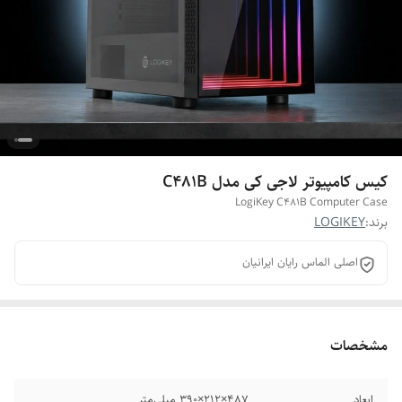
کیس کامپیوتر لاجی کی مدل C481B
LogiKey C481B Computer Case
برند:
LOGIKEY
اصلی الماس رایان ایرانیان
مشخصات
ابعاد
487×212×390 میلی‌متر