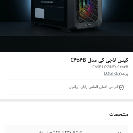
کیس لاجی کی مدل C454B
CASE LOGIKEY C454B
برند:
LOGIKEY
گارانتی اصلی الماس رایان ایرانیان
مشخصات
ابعاد
415 × 277 × 445 میلی متر