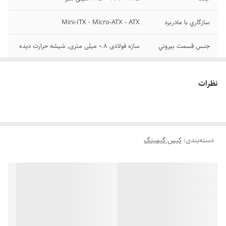
سازگاري با مادربرد
Mini-ITX - Micro-ATX - ATX
جنس قسمت بيروني
سازه فولادی 0.8 میلی متری, شیشه حرارت دیده
سيني درايو 2.5
2 عدد
اينچي
نظرات
پورت USB 3.0
1عدد
پورت USB 2.0
2عدد
دسته‌بندی
:
کیس گیمینگ
تعداد فن نصب‌شده
4عدد
جايگاه اسلات توسعه
7عدد
تعداد جايگاه‌ فن
8عدد