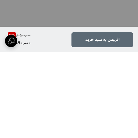
4
%
8,500,000
افزودن به سبد خرید
8,090,000
برگشت به بالا