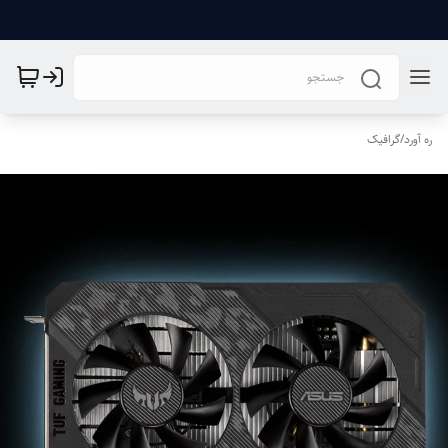
ره آورد
/
گرافیک