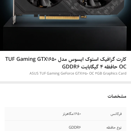
کارت گرافیک استوک ایسوس مدل TUF Gaming GTX1650
OC حافظه 4 گیگابایت GDDR6
ASUS TUF Gaming GeForce GTX1650 OC 4GB Graphics Card
مشخصات
فرکانس
1650مگاهرتز
نوع حافظه
GDDR6