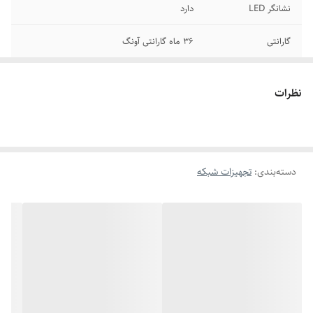
نشانگر LED
دارد
گارانتی
36 ماه گارانتی آونگ
فرکانس
2.412~2.484 گیگاهرتز
نظرات
رابط‌ها
برق وایفای
تعداد آنتن
2 آنتن
دسته‌بندی
:
تجهیزات شبکه
امنیت
Encryption Mode: Mix WPA-PSK/WPA2-
PSKWPA Algorithm: TKIP
ابعاد
47.7* 56 * 111 میلی متر