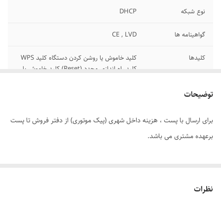
نوع شبکه
DHCP
گواهینامه ها
CE , LVD
کلیدها
کلید خاموش یا روشن کردن دستگاه کلید WPS
کلید راه‌ اندازی مجدد (Reset) کلید خاموش یا
روشن wifi
توضیحات
قابلیت‌های مودم -
Port Forwarding
روتر ADSL
برای ارسال با پست ، هزینه داخل شهری (پیک موتوری) از دفتر فروش تا پست
برعهده مشتری می باشد.
منبع تغذیه
آداپتور 12V /0.5A
سایر مشخصات
شبکه میهمان (Guest Network)محدودیت
دسترسی به اینترنت برای کودکان (Parental
Control)درگاه‌های ارتباطی: RJ45 Ethernet ,
نظرات
RJ11
تعداد پورت اترنت RJ-
4 عدد