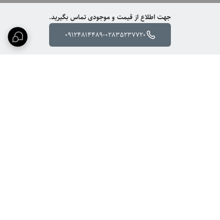
جهت اطلاع از قیمت و موجودی تماس بگیرید.
09124814489-02835237720
برگشت به بالا
ارسال ویژه
پشتیبانی ۲۴ ساعته