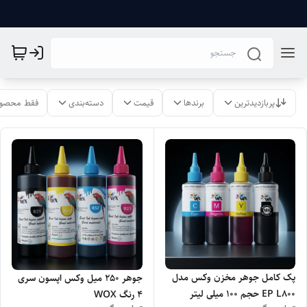
پربازدیدترین
برندها
قیمت
دسته‌بندی
فقط محصول
پک کامل جوهر مخزن وکس مدل
جوهر 250 میل وکس اپسون سری
EP L800 حجم 100 میلی لیتر
4 رنگ WOX