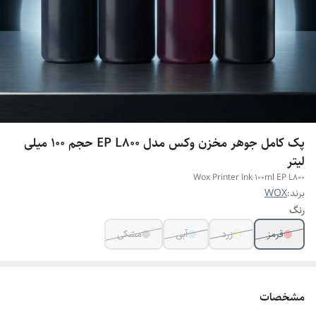
پک کامل جوهر مخزن وکس مدل EP L800 حجم 100 میلی
لیتر
Wox Printer Ink 100ml EP L800
برند:
WOX
رنگ
قرمز
زرد
آبی
مشکی
مشخصات