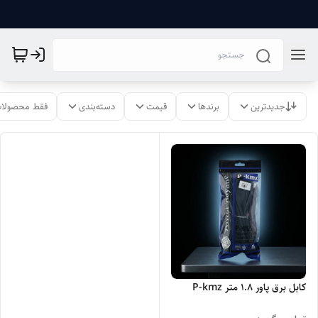
جدیدترین
برندها
قیمت
دسته‌بندی
فقط محصولات
کابل برق پاور 1.8 متر P-kmz