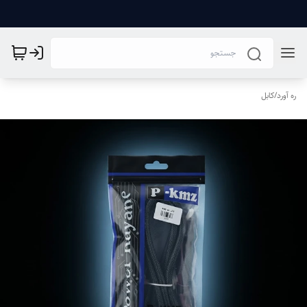
ره آورد
/
کابل