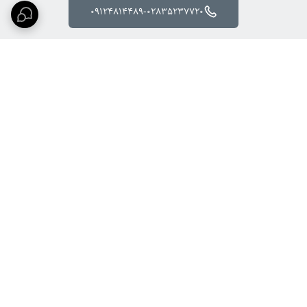
09124814489-02835237720
برگشت به بالا
ارسال ویژه
پشتیبانی ۲۴ ساعته