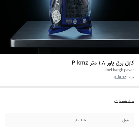
کابل برق پاور 1.8 متر P-kmz
kabel bargh pavar
برند:
p-kmz
مشخصات
طول
1.5 متر