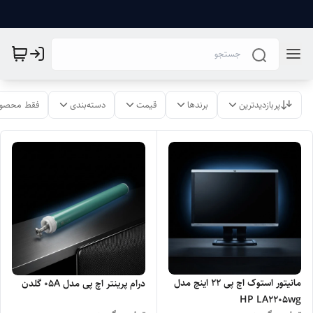
پربازدیدترین
برندها
قیمت
دسته‌بندی
فقط محصول
مانیتور استوک اچ پی 22 اینچ مدل
درام پرینتر اچ پی مدل 05A گلدن
HP LA2205wg