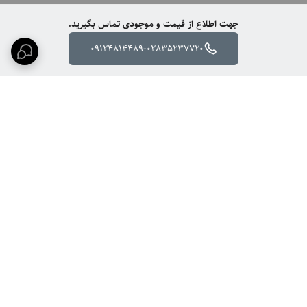
جهت اطلاع از قیمت و موجودی تماس بگیرید.
09124814489-02835237720
برگشت به بالا
ارسال ویژه
پشتیبانی ۲۴ ساعته