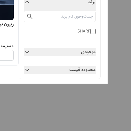
برند
ریبون پرینتر 
SHARP
00,000
موجودی
محدوده قیمت