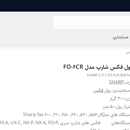
ر حسابداری
کس
ل فکس شارپ مدل FO-6CR
SHARP C.P.T FO-6CR Roll F
ند:
SHARP
ته‌بندی
:
رول فکس
ن
:
300 گرم
راژ رول
:
50 متر
تگاه های سازگار
:
Sharp fax 600 ,610 ,650 ,660 ,520 ,556
تگاه‌های
فکس های شارپ سری A, UX-C, NX-P, NX-A, FO-P