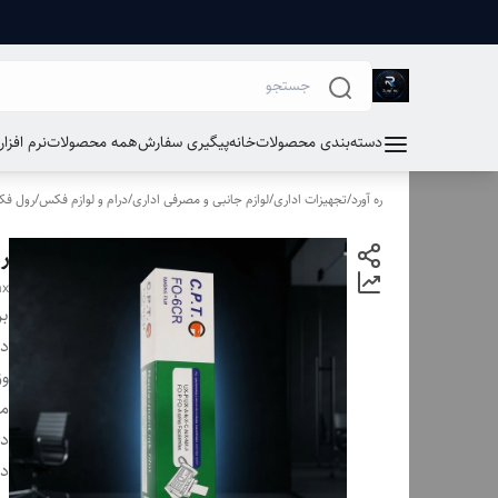
دسته‌بندی محصولات
خانه
پیگیری سفارش
همه محصولات
نرم افزا
ره آورد
/
تجهیزات اداری
/
لوازم جانبی و مصرفی اداری
/
درام و لوازم فکس
/
رول ف
رو
ax
بر
دس
وز
مت
دس
دس