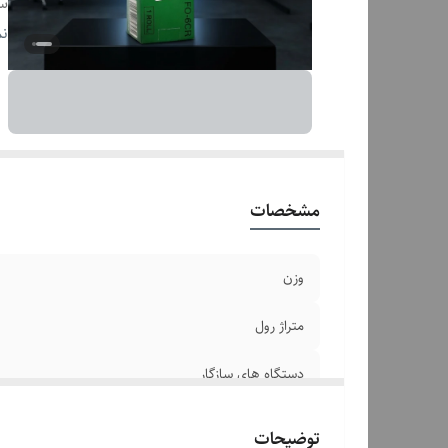
سا
تع
نم
پر
مشخصات
وزن
متراژ رول
دستگاه های سازگار
دستگاه‌های سازگار
توضیحات