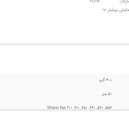
زگار
:
FO-A
داد رول
:
یک عدد
ایش بیشتر
ینترهای سازگار
:
A556A557A650A660CC500P520P527P600P610
300 گرم
50 متر
Sharp fax 600 ,610 ,650 ,660 ,520 ,556
فکس های شارپ سری UX-P, UX-A, UX-C, NX-P, NX-A, FO-P, FO-A