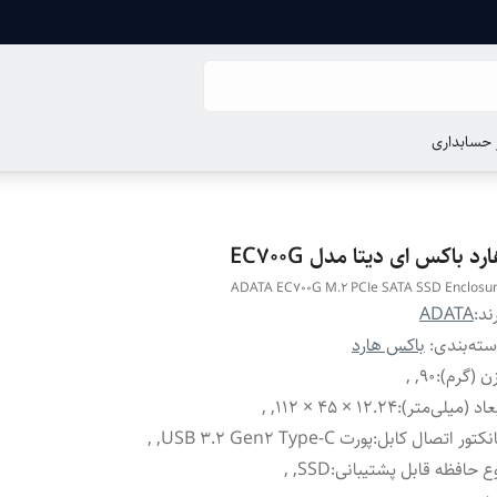
ر حسابداری
رد باکس ای دیتا مدل EC700G
ADATA EC700G M.2 PCIe SATA SSD Enclosu
ند:
ADATA
ته‌بندی
:
باکس هارد
ن (گرم)
:
90, ,
عاد (میلی‌متر)
:
12.24 × 45 × 112, ,
نکتور اتصال کابل
:
پورت USB 3.2 Gen2 Type-C, ,
ع حافظه قابل پشتیبانی
:
SSD, ,