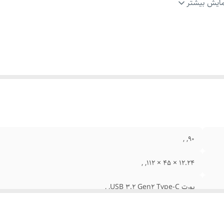
نوع اس اس دی (SSD)
PCIe-NVMe(M Key)- SATA(B+M Key) From
ایش بیشتر
بل پشتیبانی
:
Factor 2230-2242-2280, ,
عت انتقال اطلاعات
:
10 گیگابیت بر ثانیه, ,
ستم عامل قابل پشتیبانی
:
ویندوز, ,, لینوکس, ,, MAC OS, ,, اندروید, ,
یر ویژگی ها
:
دارای نورپردازی RGB, ,
90, ,
12.24 × 45 × 112, ,
پورت USB 3.2 Gen2 Type-C, ,
SSD, ,