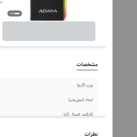
نم
قا
سر
سی
سا
مشخصات
وزن (گرم)
ابعاد (میلی‌متر)
کانکتور اتصال کابل
نوع حافظه قابل پشتیبانی
نظرات