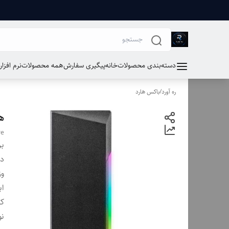
دسته‌بندی محصولات
خانه
پیگیری سفارش
همه محصولات
نرم افزا
ره آورد
/
باکس هارد
ها
re
بر
دس
وز
اب
کا
نو