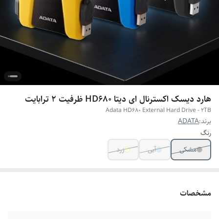
هارد دیسک اکسترنال ای دیتا HD680 ظرفیت 2 ترابایت
Adata HD680 External Hard Drive - 2TB
برند:
ADATA
رنگ
مشکی
آبی
زرد
مشخصات