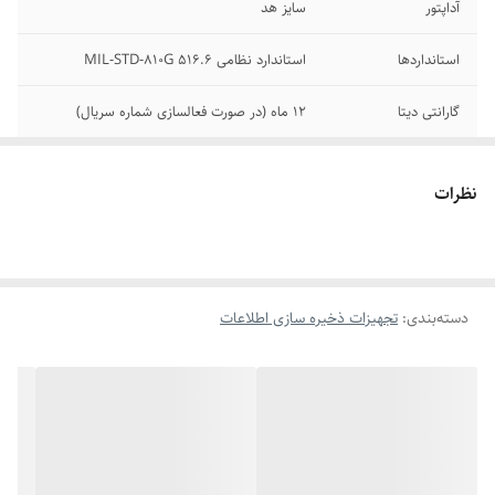
آداپتور
سایز هد
استانداردها
استاندارد نظامی MIL-STD-810G 516.6
گارانتی دیتا
12 ماه (در صورت فعالسازی شماره سریال)
رابط‌ها
USB 3.1
نظرات
سرعت چرخش
5400 دور در دقیقه
دیسک
قابلیت‌های مقاومتی
ضد ضربه
:
دسته‌بندی
:
تجهیزات ذخیره سازی اطلاعات