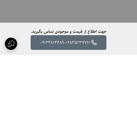
جهت اطلاع از قیمت و موجودی تماس بگیرید.
09124814489-02835237720
برگشت به بالا