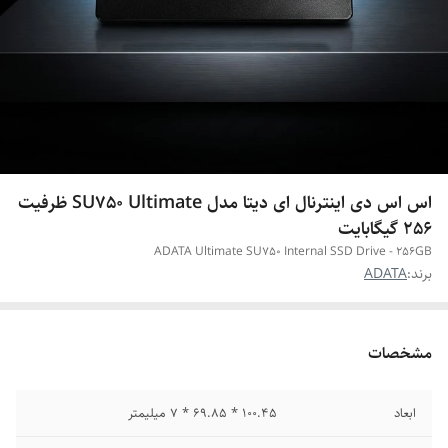
اس اس دی اینترنال ای دیتا مدل SU750 Ultimate ظرفیت
256 گیگابایت
ADATA Ultimate SU750 Internal SSD Drive - 256GB
برند:
ADATA
مشخصات
ابعاد
100.45 * 69.85 * 7 میلیمتر