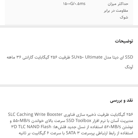
حداکثر میزان
1500G/0.5ms
مقاومت در برابر
شوک
دمای ذخیره سازی
40- تا 85- درجه سانتیگراد
توضیحات
دمای عملیاتی
0 تا 70 درجه سانتیگراد
SSD ای دیتا مدل SU750 Ultimate ظرفیت 256 گیگابایت گارانتی 36 ماهه
سرعت نوشتن
520 مگابایت بر ثانیه
آونگ
اطلاعات ترتیبی
ظرفیت
256 گیگابایت
فرم فاکتور
2.5 اینچ
نقد و بررسی
میانگین عمر -
2.000.000 ساعت
256 گیگابایت ظرفیت ذخیره سازی فناوری SLC Caching Write Booster
MTBF
مدیریت آسان با نرم افزار SSD Toolbox سرعت بالای خواندن 550MB/s و
نوشتن 520MB/s استفاده از نسل جدید فلش‌ها: 3D TLC NAND Flash
نوع رابط
SATA 3.0
استفاده از رابط ارتباطی پرسرعت SATA 3 با سرعت 6 گیگابیت بر ثانیه