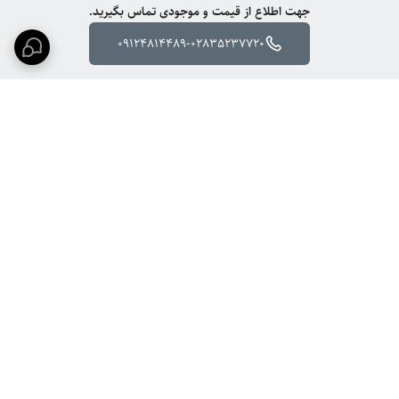
جهت اطلاع از قیمت و موجودی تماس بگیرید.
09124814489-02835237720
برگشت به بالا
ارسال ویژه
پشتیبانی ۲۴ ساعته