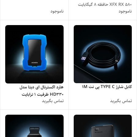
XFX RX 580 حافظه 8 گیگابایت
ناموجود
ناموجود
استوک
کابل شارژ TYPE C پی نت 1M
هارد اکسترنال ای دیتا مدل
HD330 ظرفیت 1 ترابایت
تماس بگیرید
تماس بگیرید