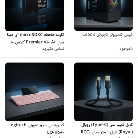
کیس کامپیوتر لاجیکی C555B
کارت حافظه microSDXC ای دیتا
مدل Premier V10 A1 کلاس 10
ناموجود
تماس بگیرید
استاندارد UHS-I سرعت 100MBps
ظرفیت 64 گیگابایت
کابل تایپ سی (Type-C) رویال
کیبورد بی سیم صورتی Logitech
(Royal) طول 1 متر مدل RCC-
LO-K580