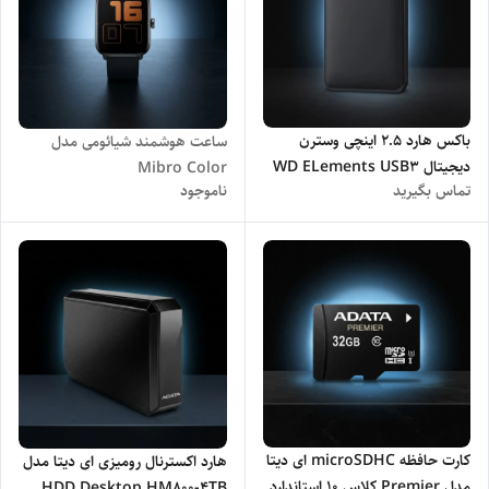
باکس هارد 2.5 اینچی وسترن
ساعت هوشمند شیائومی مدل
دیجیتال WD ELements USB3
Mibro Color
تماس بگیرید
ناموجود
HDD BOX
کارت حافظه‌ microSDHC ای دیتا
هارد اکسترنال رومیزی ای دیتا مدل
مدل Premier کلاس 10 استاندارد
HDD Desktop HM800-4TB