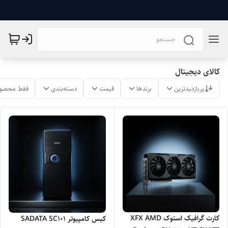
کالای دیجیتال
پربازدیدترین
برندها
قیمت
دسته‌بندی
فقط محصول
کارت گرافیک استوک XFX AMD
کیس کامپیوتر SADATA SC101