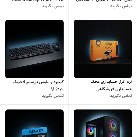
تماس بگیرید
تماس بگیرید
UHS-I U1 سرعت 50MBps همراه
با آداپتور SD ظرفیت 32 گیگابایت
نرم افزار حسابداری محک
کیبورد و ماوس بی‌سیم لاجیتک
حسابداری فروشگاهی
MK270
تماس بگیرید
تماس بگیرید